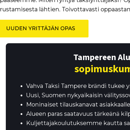
paaseemme. Miten ryhtyä taksiyrittäjäksi? Opa
rustamisesta lähtien. Toivottavasti oppaasta
UUDEN YRITTÄJÄN OPAS
Tampereen Alu
sopimus­ku
Vahva Taksi Tampere brändi tukee y
Uusi, Suomen nykyaikaisin välityssov
Moninaiset tilauskanavat asiakkaall
Alueen paras saatavuus tärkeänä kil
Kuljettajakoulutuksemme kautta saa