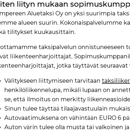
iten liityn mukaan sopimus­kumpp
mpereen Aluetaksi Oy on yksi suurimpia taks
emme alueen suurin. Kokonaispalvelumme katt
kä tilitykset kuukausittain.
ottamamme taksipalvelun onnistuneeseen to
vät liikenteen­harjoittajat. Sopimuskumppani
ikenteen­harjoittajat, jotka täyttävät seuraava
Välitykseen liittymiseen tarvitaan
taksiliik
henkilöliikennelupa, mikäli lupaan on annett
se, että ilmoitus on merkitty liikenneasioide
Sinun tulee täyttää tilaajavastuulain mukai
Autovaatimuksena on vähintään EURO 6 pää
Auton värin tulee olla musta tai valkoinen ja