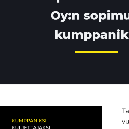
Oy:n sopimu
kumppanik
Ta
vu
KUMPPANIKSI
KULJETTAJAKSI