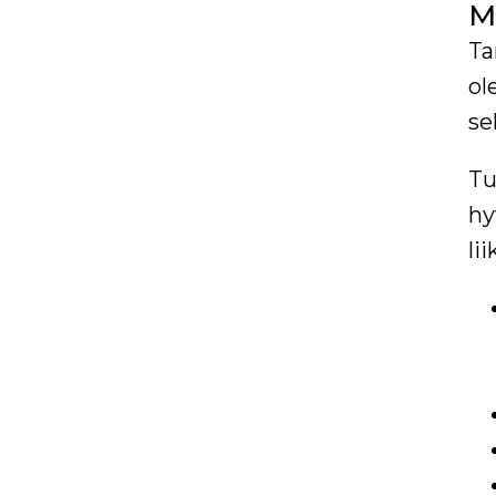
M
Ta
ol
se
Tu
hy
li