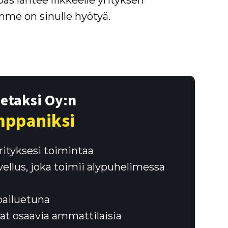
s lähtee liikkeelle yrityksen
mme on sinulle hyötyä.
etaksi Oy:n
mppaniksi
rityksesi toimintaa
ellus, joka toimii älypuhelimessa
e
pailuetuna
t osaavia ammattilaisia