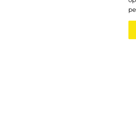
op
pe