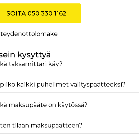
SOITA 050 330 1162
teydenottolomake
sein kysyttyä
kä taksamittari käy?
piiko kaikki puhelimet välityspäätteeksi?
kä maksupääte on käytössä?
ten tilaan maksupäätteen?