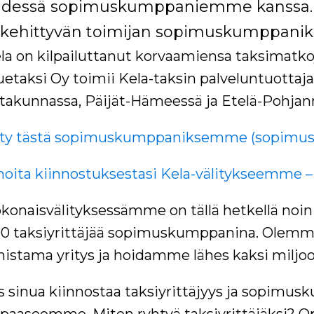
hdessä sopimuskumppaniemme kanssa. L
 kehittyvän toimijan sopimuskumppaniks
la on kilpailuttanut korvaamiensa taksimatk
uetaksi Oy toimii Kela-taksin palveluntuottaja
takunnassa, Päijät-Hämeessä ja Etelä-Pohjan
ity tästä sopimuskumppaniksemme (sopimuska
moita kiinnostuksestasi Kela-välitykseemme 
konaisvälityksessämme on tällä hetkellä noin 
0 taksiyrittäjää sopimuskumppanina. Olemm
istama yritys ja hoidamme lähes kaksi miljoon
s sinua kiinnostaa taksiyrittäjyys ja sopim