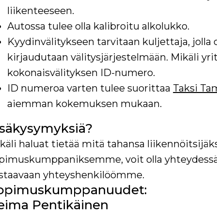
liikenteeseen.
Autossa tulee olla kalibroitu alkolukko.
Kyydinvälitykseen tarvitaan kuljettaja, jolla
kirjaudutaan välitysjärjestelmään. Mikäli yritt
kokonaisvälityksen ID-numero.
ID numeroa varten tulee suorittaa
Taksi Ta
aiemman kokemuksen mukaan.
isäkysymyksiä?
käli haluat tietää mitä tahansa liikennöitsijä
pimuskumppaniksemme, voit olla yhteydes
staavaan yhteyshenkilöömme.
opimuskumppanuudet:
eima Pentikäinen