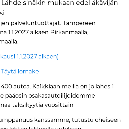
ähde sinäkin mukaan edelläkävijän
i.
ojen palveluntuottajat. Tampereen
na 1.1.2027 alkaen Pirkanmaalla,
maalla.
usi 1.1.2027 alkaen)
– Täytä lomake
400 autoa. Kaikkiaan meillä on jo lähes 1
e pääosin osakasautoilijoidemme
aa taksikyytiä vuosittain.
uskumppanuus kanssamme, tutustu oheiseen