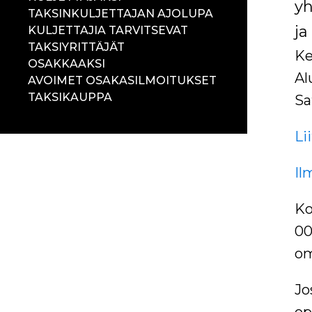
y
TAKSINKULJETTAJAN AJOLUPA
ja
KULJETTAJIA TARVITSEVAT
TAKSIYRITTÄJÄT
Ke
OSAKKAAKSI
Al
AVOIMET OSAKASILMOITUKSET
TAKSIKAUPPA
Sa
Li
Il
Ko
00
om
Jo