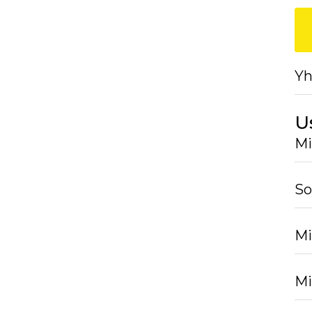
Yh
U
Mi
So
Mi
Mi