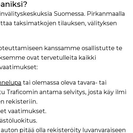
aniksi?
invälityskeskuksia Suomessa. Pirkanmaalla
aa taksimatkojen tilauksen, välityksen
teuttamiseen kanssamme osallistutte te
ksemme ovat tervetulleita kaikki
t vaatimukset:
ennelupa
tai olemassa oleva tavara- tai
u Traficomin antama selvitys, josta käy ilmi
n rekisteriin.
set vaatimukset.
stöluokitus.
 auton pitää olla rekisteröity luvanvaraiseen