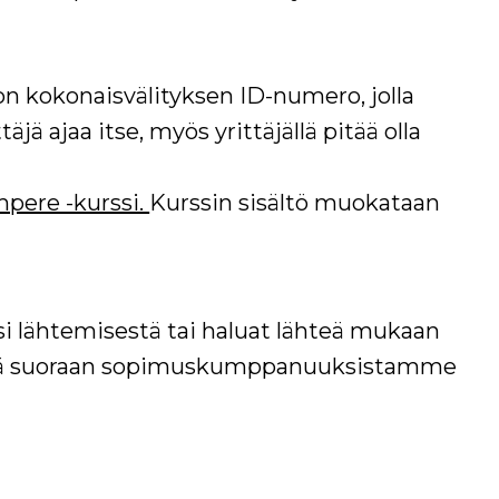
 on kokonaisvälityksen ID-numero, jolla
äjä ajaa itse, myös yrittäjällä pitää olla
mpere -kurssi.
Kurssin sisältö muokataan
ksi lähtemisestä tai haluat lähteä mukaan
sä suoraan sopimuskumppanuuksistamme