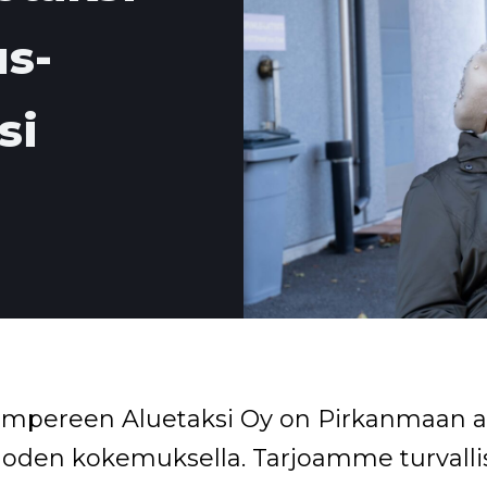
s­
si
mpereen Aluetaksi Oy on Pirkanmaan alue
oden kokemuksella. Tarjoamme turvallist