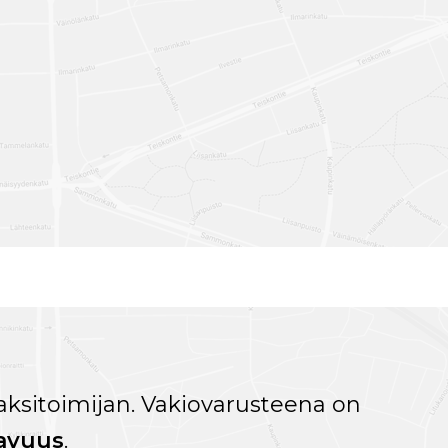
sitoimijan. Vakiovarusteena on
avuus
.