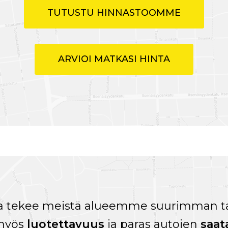
TUTUSTU HINNASTOOMME
ARVIOI MATKASI HINTA
 tekee meistä alueemme suurimman tak
myös
luotettavuus
ja paras autojen
saat