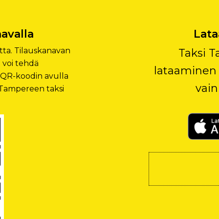
avalla
Lata
tta. Tilauskanavan
Taksi T
ä voi tehdä
lataaminen 
 QR-koodin avulla
vain
i Tampereen taksi