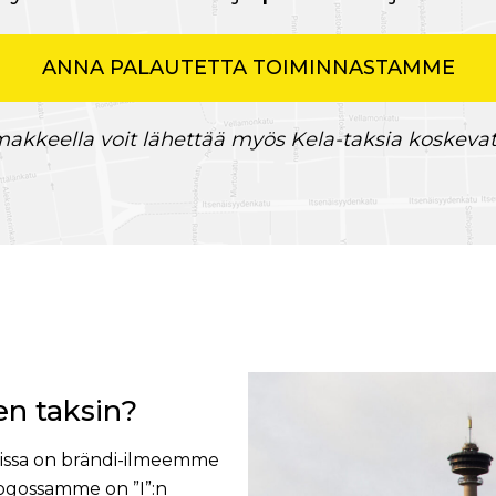
ANNA PALAUTETTA TOIMINNASTAMME
akkeella voit lähettää myös Kela-taksia koskevat
en taksin?
seissa on brändi-ilmeemme
ogossamme on ”I”:n