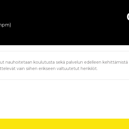
/mpm)
t nauhoitetaan koulutusta sekä palvelun edelleen kehittämistä 
televät vain siihen erikseen valtuutetut henkilöt.