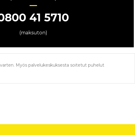
0800 41 5710
(maksuton)
varten. Myös palvelukeskuksesta soitetut puhelut