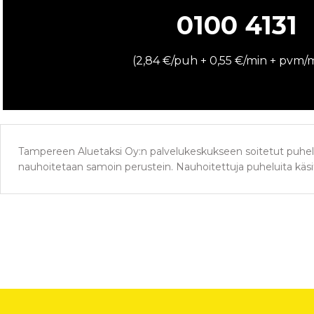
0100 4131
(2,84 €/puh + 0,55 €/min + pvm
Tampereen Aluetaksi Oy:n palvelukeskukseen soitetut puhelu
nauhoitetaan samoin perustein. Nauhoitettuja puheluita käsit