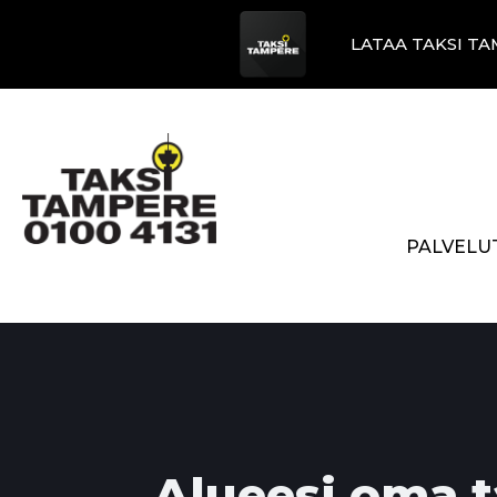
LATAA TAKSI TA
PALVELU
Alueesi oma t