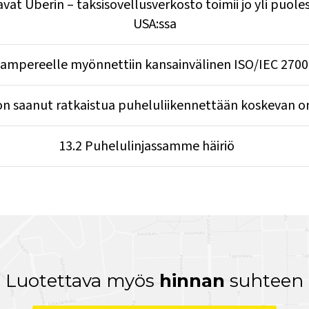
avat Uberin – taksisovellusverkosto toimii jo yli puol
USA:ssa
Tampereelle myönnettiin kansainvälinen ISO/IEC 27001 
a on saanut ratkaistua puheluliikennettään koskevan
13.2 Puhelulinjassamme häiriö
Luotettava myös
hinnan
suhteen