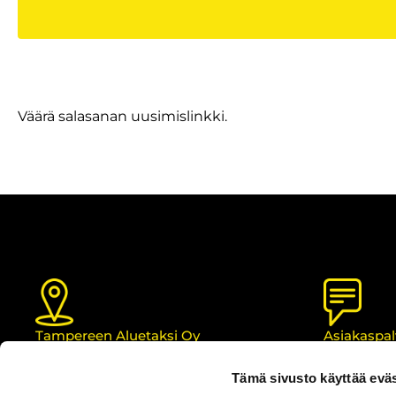
Väärä salasanan uusimislinkki.
Tampereen Aluetaksi Oy
Asiakaspal
Sammon valtatie 7
33530 Tampere
Anna palau
Tämä sivusto käyttää eväs
Infon numero: