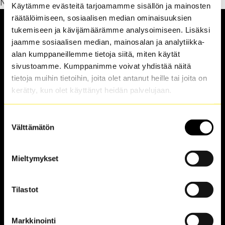
No listings found
Käytämme evästeitä tarjoamamme sisällön ja mainosten
räätälöimiseen, sosiaalisen median ominaisuuksien
tukemiseen ja kävijämäärämme analysoimiseen. Lisäksi
jaamme sosiaalisen median, mainosalan ja analytiikka-
alan kumppaneillemme tietoja siitä, miten käytät
sivustoamme. Kumppanimme voivat yhdistää näitä
tietoja muihin tietoihin, joita olet antanut heille tai joita on
Tampereen Aluetaksi Oy
kerätty, kun olet käyttänyt heidän palvelujaan.
Sammon valtatie 7
33530 Tampere
Suostumuksen
Infon numero:
Välttämätön
010 476 5600 (pvm/mpm)
valinta
(Avoinna ark. klo 8-15.30.
La-su ja arkipyhät suljettuina.)
Mieltymykset
Tilastot
Asiakaspalvelu
Markkinointi