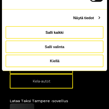
Anna palautetta
Löytötavarat
Näytä tiedot
Usein kysytyt kysymykset
Tietosuojaseloste
Salli kaikki
Saavutettavuus­seloste
Salli valinta
Kiellä
Kuljettajille ja yrittäjille
Kela-autot
Lataa Taksi Tampere -sovellus