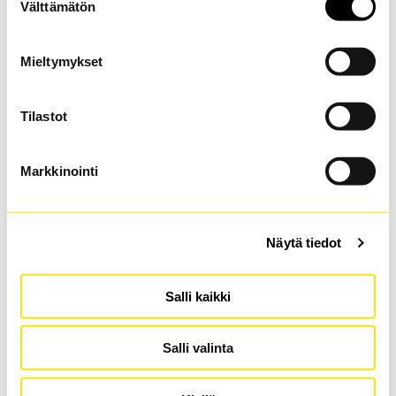
Välttämätön
valinta
Henkilökohtaiset ominaisuudet
Englannin kieli
Ruotsin kieli
Savuton
Mieltymykset
Eläinallergia
Rappuveto
Lisätietoja
Tilastot
Markkinointi
Näytä tiedot
Salli kaikki
Salli valinta
Olen lukenut
Palveluoppaan
, ja sitoudun
toimimaan työssäni sen kuvaamalla tavalla *