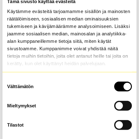
Tämä sivusto käyttää evästeitä
free of charge.
With the Tampere Taxi app, you get a fixed
Käytämme evästeitä tarjoamamme sisällön ja mainosten
price for your trip. This way you always
räätälöimiseen, sosiaalisen median ominaisuuksien
tukemiseen ja kävijämäärämme analysoimiseen. Lisäksi
know the price of your taxi trip before you
jaamme sosiaalisen median, mainosalan ja analytiikka-
go and avoid unnecessary surprises.
alan kumppaneillemme tietoja siitä, miten käytät
sivustoamme. Kumppanimme voivat yhdistää näitä
tietoja muihin tietoihin, joita olet antanut heille tai joita on
READ MORE ABOUT THE TAXI
kerätty, kun olet käyttänyt heidän palvelujaan.
TAMPERE APP
Suostumuksen
Välttämätön
valinta
Mieltymykset
Tilastot