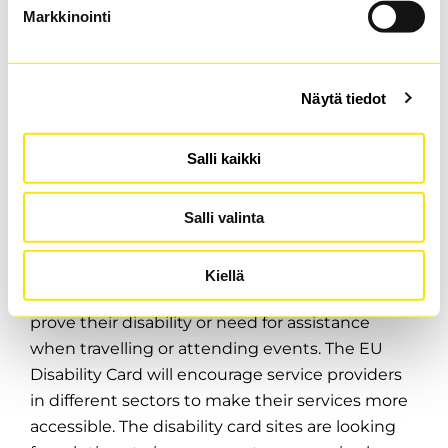
Markkinointi
Näytä tiedot
Salli kaikki
Taxi from Tampere Disability
Salli valinta
card destination
The EU Disability Card allows people with
Kiellä
disabilities in Finland and EU countries to easily
prove their disability or need for assistance
when travelling or attending events. The EU
Disability Card will encourage service providers
in different sectors to make their services more
accessible. The disability card sites are looking